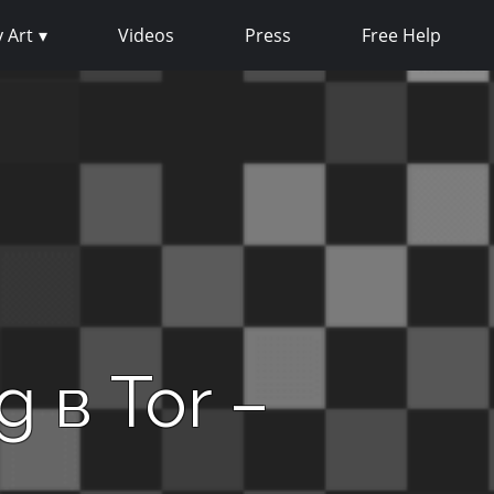
 Art
Videos
Press
Free Help
 в Tor –