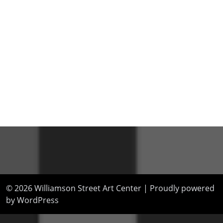
© 2026
Williamson Street Art Center
|
Proudly powered
by WordPress